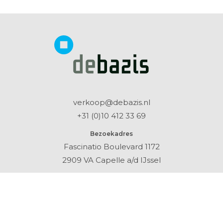
verkoop@debazis.nl
+31 (0)10 412 33 69
Bezoekadres
Fascinatio Boulevard 1172
2909 VA Capelle a/d IJssel
Bedrijfsgegevens
K.v.K. : 24267389
BTW nr. : NL 8061.82.866.B01