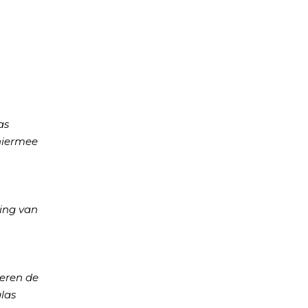
as
hiermee
ling van
eren de
glas