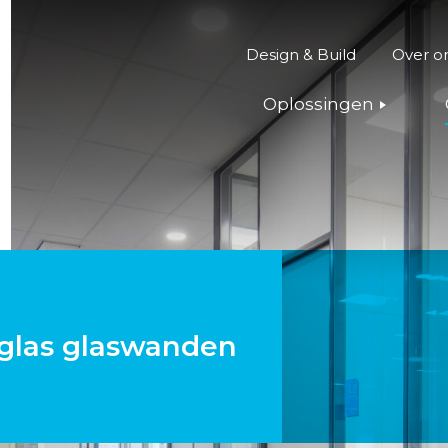
Design & Build
Over o
Oplossingen
glas glaswanden