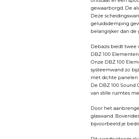
ontstaat er een spou
gewaarborgd. De alu
Deze scheidingswand
geluidsdemping gewen
belangrijker dan de g
Debazis biedt twee 
DBZ 100 Elementen 
Onze DBZ 100 Eleme
systeemwand zo bijzo
met dichte panelen 
De DBZ 100 Sound C
van stille ruimtes me
Door het aanbrengen
glaswand. Bovendien
bijvoorbeeld je bedrij
Dit wandsysteem slu