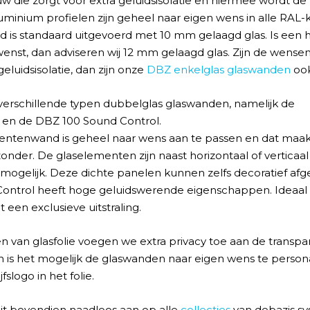
w die zorgt voor extra geluidsisolatie en hiermee wordt de 
minium profielen zijn geheel naar eigen wens in alle RAL-k
 is standaard uitgevoerd met 10 mm gelaagd glas. Is een 
st, dan adviseren wij 12 mm gelaagd glas. Zijn de wensen 
eluidsisolatie, dan zijn onze
DBZ enkelglas glaswanden
ook
verschillende typen dubbelglas glaswanden, namelijk de
en de DBZ 100 Sound Control.
ntenwand is geheel naar wens aan te passen en dat maak
nder. De glaselementen zijn naast horizontaal of verticaal
mogelijk. Deze dichte panelen kunnen zelfs decoratief af
ontrol heeft hoge geluidswerende eigenschappen. Ideaal 
t een exclusieve uitstraling.
 van glasfolie voegen we extra privacy toe aan de transpa
 is het mogelijk de glaswanden naar eigen wens te person
fslogo in het folie.
it bovendien naadloos aan op alle
collecties
van debazis s