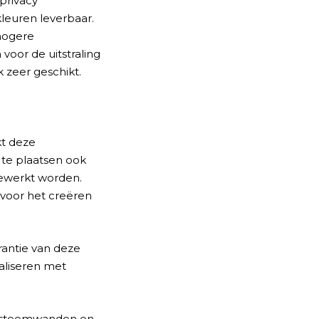
privacy
leuren leverbaar.
hogere
voor de uitstraling
 zeer geschikt.
t deze
 te plaatsen ook
gewerkt worden.
voor het creëren
rantie van deze
aliseren met
ysteemwanden en