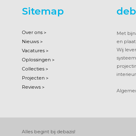
Sitemap
deb
Over ons
Met bijna
Nieuws
en plaa
Wij leve
Vacatures
systeemw
Oplossingen
projecti
Collecties
interieur
Projecten
Reviews
Algeme
Alles begint bij debazis!