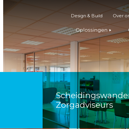
Design & Build
Over o
Oplossingen
Scheidingswande
t
Zorgadviseurs