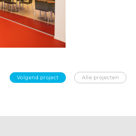
Volgend project
Alle projecten