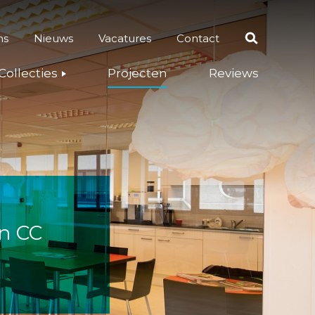
ns
Nieuws
Vacatures
Contact
Zoeken
Collecties
Projecten
Reviews
n CC