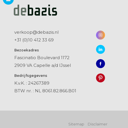
verkoop@debazis.nl
+31 (0)10 412 33 69
Bezoekadres
Fascinatio Boulevard 1172
2909 VA Capelle a/d IJssel
Bedrijfsgegevens
K.v.K. : 24267389
BTW nr. : NL 8061.82.866.B01
Sitemap
Disclaimer