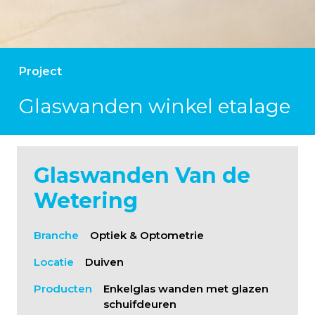
Project
Glaswanden winkel etalage
Glaswanden Van de
Wetering
Branche
Optiek & Optometrie
Locatie
Duiven
Producten
Enkelglas wanden met glazen
schuifdeuren